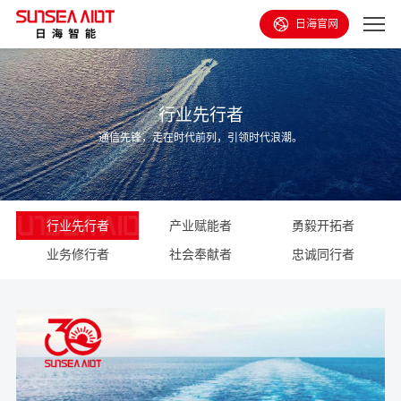
日海官网
行业先行者
通信先锋，走在时代前列，引领时代浪潮。
行业先行者
产业赋能者
勇毅开拓者
业务修行者
社会奉献者
忠诚同行者